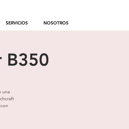
 9 11 3359-6945
SERVICIOS
NOSOTROS
r B350
o una
chcraft
 con