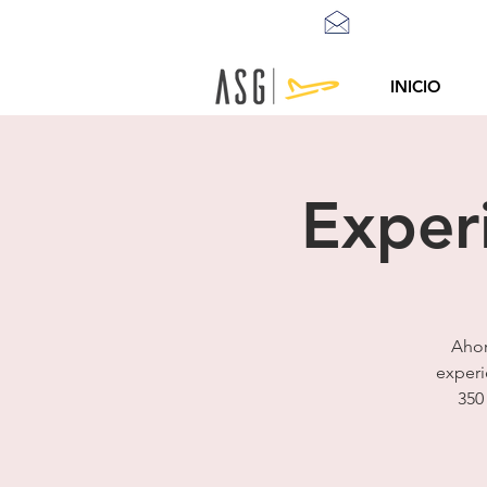
info@asgtraining
INICIO
Exper
Ahor
experi
350