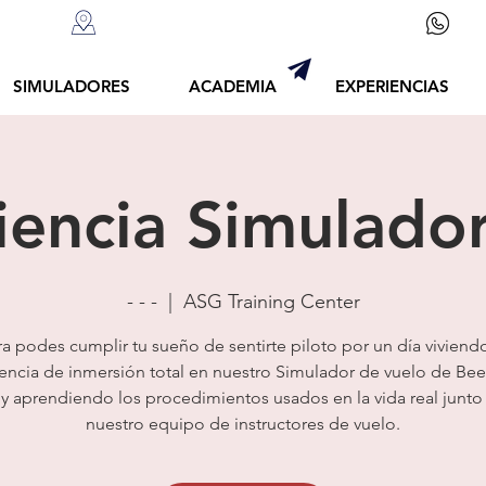
+54
.com
Luis Piedrabuena 4375, Vicente López
SIMULADORES
ACADEMIA
EXPERIENCIAS
iencia Simulado
- - -
  |  
ASG Training Center
a podes cumplir tu sueño de sentirte piloto por un día viviend
encia de inmersión total en nuestro Simulador de vuelo de Bee
 y aprendiendo los procedimientos usados en la vida real junto
nuestro equipo de instructores de vuelo.